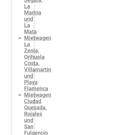
La
Marina
und
La
Mata
Mietwagen
La
Zenia,
Orihuela
Costa,
Villamartin
und
Playa
Flamenca
Mietwagen
Ciudad
Quesada,
Rojales
und
San
Fulgencio