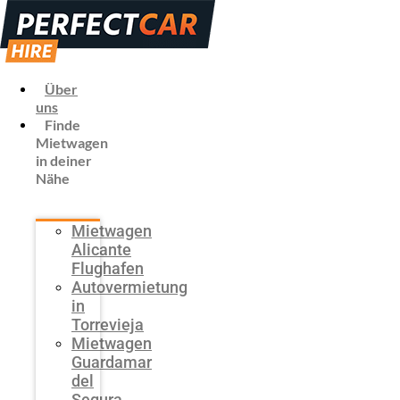
Über
uns
Finde
Mietwagen
in deiner
Nähe
Mietwagen
Alicante
Flughafen
Autovermietung
in
Torrevieja
Mietwagen
Guardamar
del
Segura,