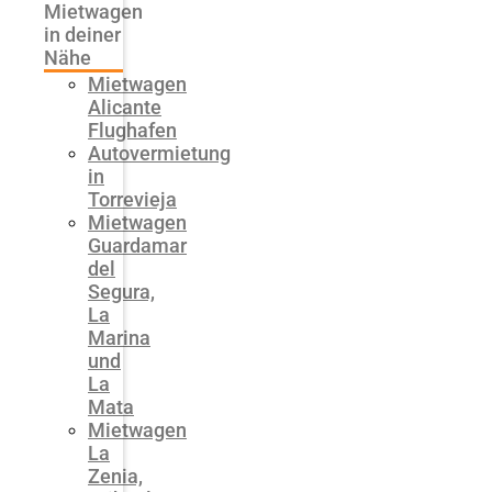
Mietwagen
in deiner
Nähe
Mietwagen
Alicante
Flughafen
Autovermietung
in
Torrevieja
Mietwagen
Guardamar
del
Segura,
La
Marina
und
La
Mata
Mietwagen
La
Zenia,