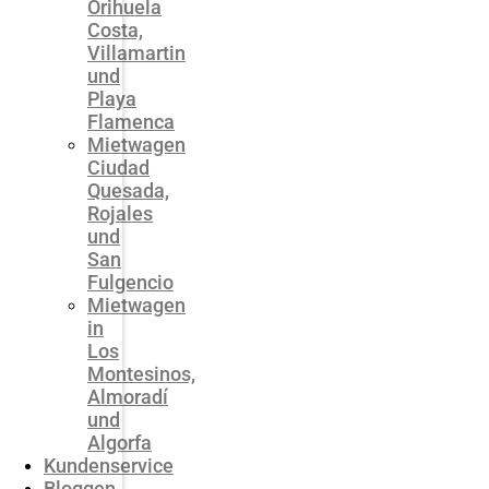
Orihuela
Costa,
Villamartin
und
Playa
Flamenca
Mietwagen
Ciudad
Quesada,
Rojales
und
San
Fulgencio
Mietwagen
in
Los
Montesinos,
Almoradí
und
Algorfa
Kundenservice
Bloggen