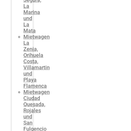
La
Marina
und
La
Mata
Mietwagen
La
Zenia,
Orihuela
Costa,
Villamartin
und
Playa
Flamenca
Mietwagen
Ciudad
Quesada,
Rojales
und
San
Fulgencio