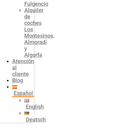
Fulgencio
Alquiler
de
coches
Los
Montesinos,
Almoradí
y
Algorfa
Atención
al
cliente
Blog
Español
English
Deutsch