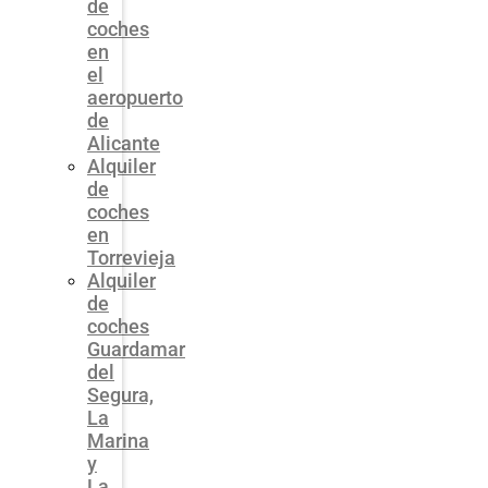
de
coches
en
el
aeropuerto
de
Alicante
Alquiler
de
coches
en
Torrevieja
Alquiler
de
coches
Guardamar
del
Segura,
La
Marina
y
La