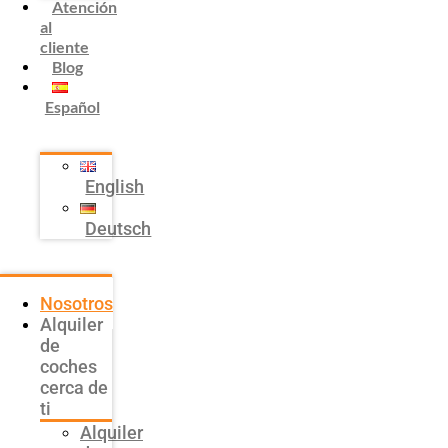
Atención
al
cliente
Blog
Español
English
Deutsch
Nosotros
Alquiler
de
coches
cerca de
ti
Alquiler