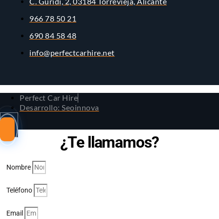
C. Guridi, 2, 03184 Torrevieja, Alicante
966 78 50 21
690 84 58 48
info@perfectcarhire.net
Perfect Car Hire
Desarrollo: Seoinnova
¿Te llamamos?
Nombre
Teléfono
Email