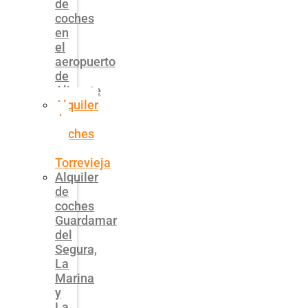
de
coches
en
el
aeropuerto
de
Alicante
Alquiler
de
coches
en
Torrevieja
Alquiler
de
coches
Guardamar
del
Segura,
La
Marina
y
La