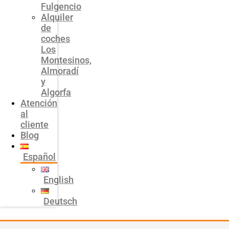
Fulgencio
Alquiler
de
coches
Los
Montesinos,
Almoradí
y
Algorfa
Atención
al
cliente
Blog
Español
English
Deutsch