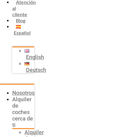
Atención
al
cliente
Blog
Español
English
Deutsch
Nosotros
Alquiler
de
coches
cerca de
ti
Alquiler