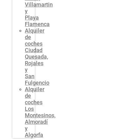
Villamartin
y
Playa
Flamenca
Alquiler
de
coches
Ciudad
Quesada,
Rojales
y
San
Fulgencio
Alquiler
de
coches
Los
Montesinos,
Almoradí
y
Algorfa